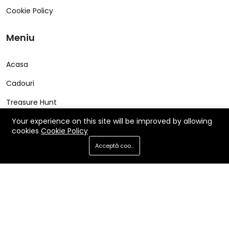
Cookie Policy
Meniu
Acasa
Cadouri
Treasure Hunt
Cerere Produs
Your experience on this site will be improved by allowing
cookies
Cookie Policy
FAQ
Acceptă cookie-uri
Contact
Utile