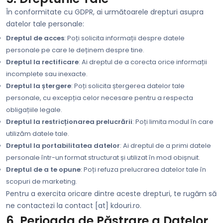
În conformitate cu GDPR, ai următoarele drepturi asupra
datelor tale personale:
Dreptul de acces
: Poți solicita informații despre datele
personale pe care le deținem despre tine.
Dreptul la rectificare
: Ai dreptul de a corecta orice informații
incomplete sau inexacte.
Dreptul la ștergere
: Poți solicita ștergerea datelor tale
personale, cu excepția celor necesare pentru a respecta
obligațiile legale.
Dreptul la restricționarea prelucrării
: Poți limita modul în care
utilizăm datele tale.
Dreptul la portabilitatea datelor
: Ai dreptul de a primi datele
personale într-un format structurat și utilizat în mod obișnuit.
Dreptul de a te opune
: Poți refuza prelucrarea datelor tale în
scopuri de marketing.
Pentru a exercita oricare dintre aceste drepturi, te rugăm să
ne contactezi la contact [at] kdouri.ro.
6. Perioada de Păstrare a Datelor