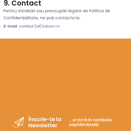
9. Contact
Pentru întrebări sau preocupări legate de Politica de
Confidențialitate, ne poți contacta la:
E-mail
: contact [at] kdouri.ro
Înscrie-te la
...si intră în tombola
Newsletter
saptămânală.