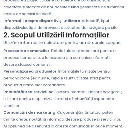
procesarea plăților. Datele complete ale cardului nu sunt
colectate și stocate de noi, acestea fiind gestionate de furnizorul
nostru de servicii de plată.
Informații despre dispozitiv și utilizare
: Adresa IP, tipul
dispozitivului, tipul de browser, activitatea de navigare pe site.
2. Scopul Utilizării Informațiilor
Utilizăm informațiile colectate pentru următoarele scopuri:
Procesarea comenzilor
: Datele tale sunt necesare pentru a
procesa comenzile, a le expedia și a comunica informații
despre statusul comenzii.
Personalizarea produselor
: Informațiile furnizate pentru
personalizare (ex. nume, inițiale) sunt utilizate strict pentru
producția articolelor comandate.
Îmbunătățirea serviciilor
: Folosim informații despre navigare și
utilizare pentru a optimiza site-ul și a îmbunătăți experiența
clienților.
Comunicări de marketing
: Cu consimțământul tău, putem
trimite oferte, noutăți și informații despre produse și servicii noi.
Ai opțiunea de a renunța la aceste comunicări în orice moment.