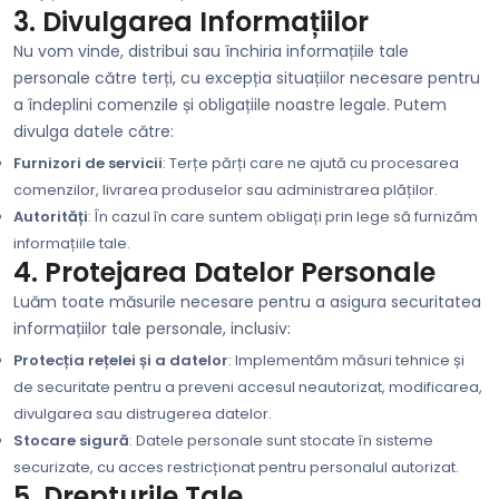
3. Divulgarea Informațiilor
Nu vom vinde, distribui sau închiria informațiile tale
personale către terți, cu excepția situațiilor necesare pentru
a îndeplini comenzile și obligațiile noastre legale. Putem
divulga datele către:
Furnizori de servicii
: Terțe părți care ne ajută cu procesarea
comenzilor, livrarea produselor sau administrarea plăților.
Autorități
: În cazul în care suntem obligați prin lege să furnizăm
informațiile tale.
4. Protejarea Datelor Personale
Luăm toate măsurile necesare pentru a asigura securitatea
informațiilor tale personale, inclusiv:
Protecția rețelei și a datelor
: Implementăm măsuri tehnice și
de securitate pentru a preveni accesul neautorizat, modificarea,
divulgarea sau distrugerea datelor.
Stocare sigură
: Datele personale sunt stocate în sisteme
securizate, cu acces restricționat pentru personalul autorizat.
5. Drepturile Tale