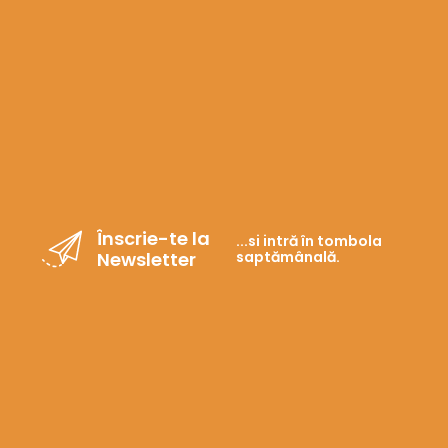
Înscrie-te la
...si intră în tombola
Newsletter
saptămânală.