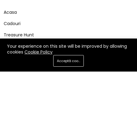
Acasa
Cadouri
Treasure Hunt
Cerere Produs
Your experience on this site will be improved by allowing
cookies
Cookie Policy
FAQ
Acceptă cookie-uri
Contact
Utile