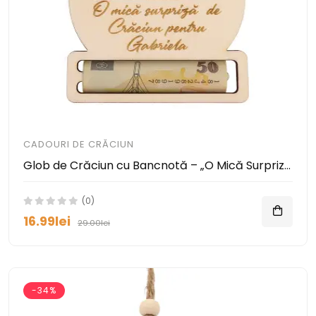
CADOURI DE CRĂCIUN
Glob de Crăciun cu Bancnotă – „O Mică Surpriză” Personalizată cu Nume
(0)
16.99lei
29.00lei
-34%