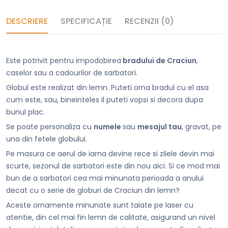
DESCRIERE
SPECIFICAȚIE
RECENZII (0)
Este potrivit pentru impodobirea
bradului de Craciun
,
caselor sau a cadourilor de sarbatori.
Globul este realizat din lemn. Puteti orna bradul cu el asa
cum este, sau, bineinteles il puteti vopsi si decora dupa
bunul plac.
Se poate personaliza cu
numele
sau
mesajul tau
, gravat, pe
una din fetele globului.
Pe masura ce aerul de iarna devine rece si zilele devin mai
scurte, sezonul de sarbatori este din nou aici. Si ce mod mai
bun de a sarbatori cea mai minunata perioada a anului
decat cu o serie de globuri de Craciun din lemn?
Aceste ornamente minunate sunt taiate pe laser cu
atentie, din cel mai fin lemn de calitate, asigurand un nivel