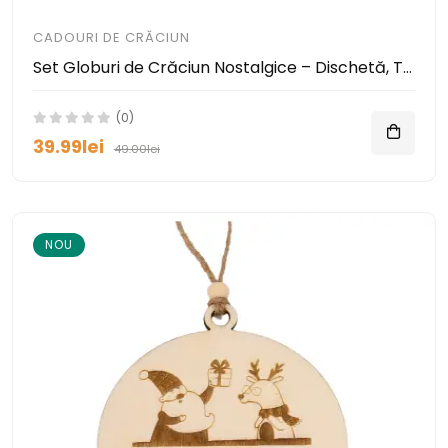
CADOURI DE CRĂCIUN
Set Globuri de Crăciun Nostalgice – Dischetă, Tamagotchi și Casetă Audio
(0)
39.99lei
49.00lei
NOU