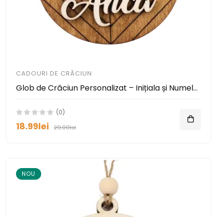
CADOURI DE CRĂCIUN
Glob de Crăciun Personalizat – Inițiala și Numele Tău pe Lemn
(0)
18.99lei
29.00lei
NOU