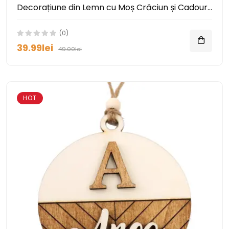
Decorațiune din Lemn cu Moș Crăciun și Cadouri Personalizabile
(0)
39.99lei
49.00lei
HOT