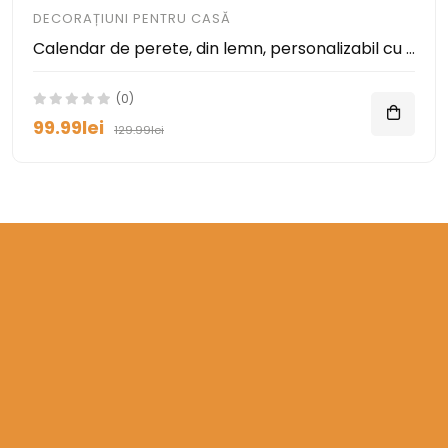
DECORAȚIUNI PENTRU CASĂ
Calendar de perete, din lemn, personalizabil cu orice mesaj sau logo
(0)
99.99lei
129.99lei