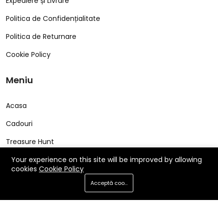
Expediere și Livrare
Politica de Confidențialitate
Politica de Returnare
Cookie Policy
Meniu
Acasa
Cadouri
Treasure Hunt
Cerere Produs
Your experience on this site will be improved by allowing
cookies
Cookie Policy
FAQ
Acceptă cookie-uri
Contact