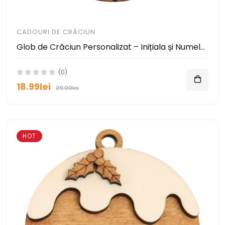
CADOURI DE CRĂCIUN
Glob de Crăciun Personalizat – Inițiala și Numele Tău pe Lemn
(0)
18.99lei
29.00lei
HOT