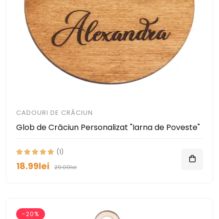
CADOURI DE CRĂCIUN
Glob de Crăciun Personalizat "Iarna de Poveste"
(1)
18.99lei
29.00lei
-20%