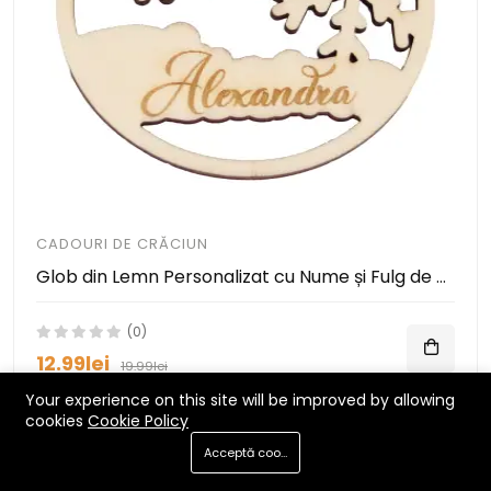
CADOURI DE CRĂCIUN
Glob din Lemn Personalizat cu Nume și Fulg de Nea – Decorațiune de Crăciun Unică
(0)
12.99lei
19.99lei
Your experience on this site will be improved by allowing
cookies
Cookie Policy
Acceptă cookie-uri
-35%