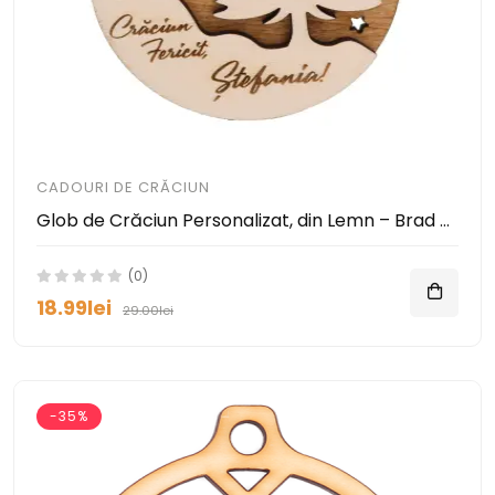
CADOURI DE CRĂCIUN
Glob de Crăciun Personalizat, din Lemn – Brad cu Mesaj și Stele Decupate
(0)
18.99lei
29.00lei
-35%