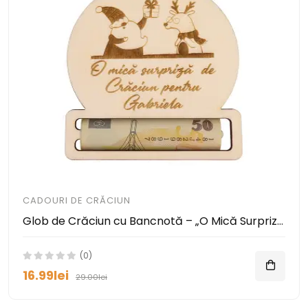
CADOURI DE CRĂCIUN
Glob de Crăciun cu Bancnotă – „O Mică Surpriză” Personalizată cu Nume
(0)
16.99lei
29.00lei