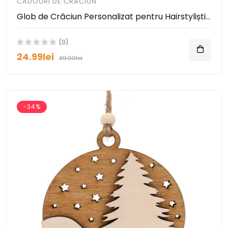
CADOURI DE CRĂCIUN
Glob de Crăciun Personalizat pentru Hairstyliști – Decor 3D cu Nume sau Logo
(0)
24.99lei
39.00lei
-34%